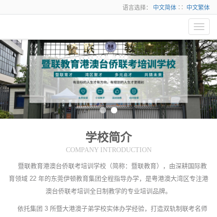
语言选择：
中文简体
∷
中文繁体
Toggl
navig
学校简介
COMPANY INTRODUCTION
暨联教育港澳台侨联考培训学校（简称：暨联教育），由深耕国际教
育领域 22 年的东莞伊顿教育集团全程指导办学，是粤港澳大湾区专注港
澳台侨联考培训全日制教学的专业培训品牌。
依托集团 3 所暨大港澳子弟学校实体办学经验，打造双轨制联考名师